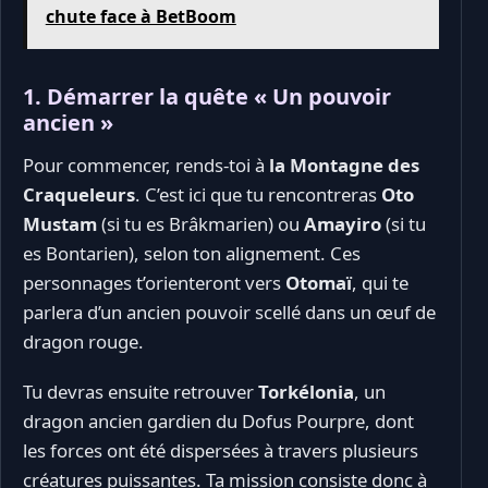
chute face à BetBoom
1. Démarrer la quête « Un pouvoir
ancien »
Pour commencer, rends-toi à
la Montagne des
Craqueleurs
. C’est ici que tu rencontreras
Oto
Mustam
(si tu es Brâkmarien) ou
Amayiro
(si tu
es Bontarien), selon ton alignement. Ces
personnages t’orienteront vers
Otomaï
, qui te
parlera d’un ancien pouvoir scellé dans un œuf de
dragon rouge.
Tu devras ensuite retrouver
Torkélonia
, un
dragon ancien gardien du Dofus Pourpre, dont
les forces ont été dispersées à travers plusieurs
créatures puissantes. Ta mission consiste donc à