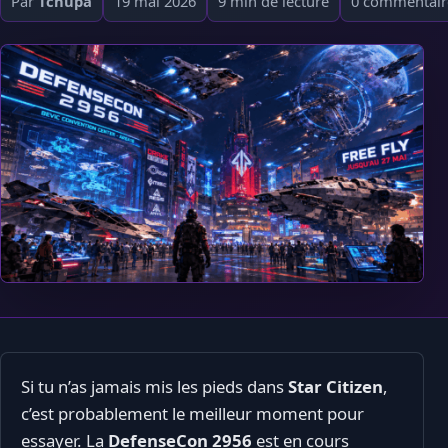
Par
Tchupa
19 mai 2026
9 min de lecture
0 commentair
Si tu n’as jamais mis les pieds dans
Star Citizen
,
c’est probablement le meilleur moment pour
essayer. La
DefenseCon 2956
est en cours