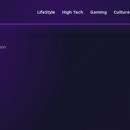
LifeStyle
High Tech
Gaming
Cultur
upon