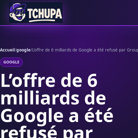
Aller au contenu
Accueil
/
google
/
L’offre de 6 milliards de Google a été refusé par Gro
GOOGLE
L’offre de 6
milliards de
Google a été
refusé par