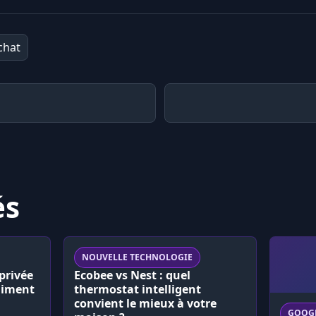
chat
és
NOUVELLE TECHNOLOGIE
privée
Ecobee vs Nest : quel
aiment
thermostat intelligent
convient le mieux à votre
GOOG