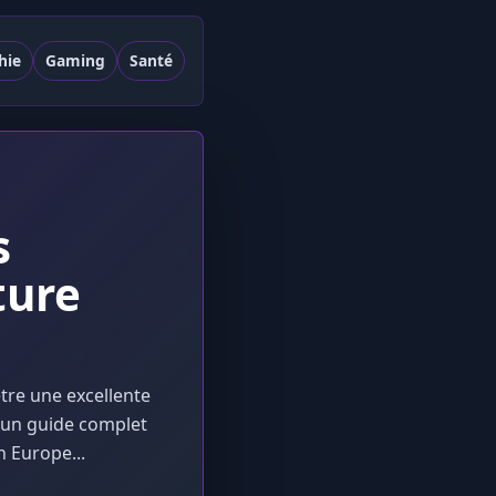
hie
Gaming
Santé
s
ture
être une excellente
 un guide complet
 Europe...