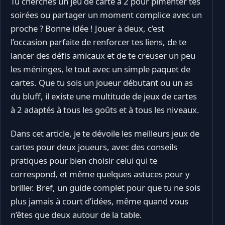
Tu cherches un jeu de carte à 2 pour pimenter tes
soirées ou partager un moment complice avec un
proche ? Bonne idée ! Jouer à deux, c’est
l’occasion parfaite de renforcer tes liens, de te
lancer des défis amicaux et de te creuser un peu
les méninges, le tout avec un simple paquet de
cartes. Que tu sois un joueur débutant ou un as
du bluff, il existe une multitude de jeux de cartes
à 2 adaptés à tous les goûts et à tous les niveaux.
Dans cet article, je te dévoile les meilleurs jeux de
cartes pour deux joueurs, avec des conseils
pratiques pour bien choisir celui qui te
correspond, et même quelques astuces pour y
briller. Bref, un guide complet pour que tu ne sois
plus jamais à court d’idées, même quand vous
n’êtes que deux autour de la table.