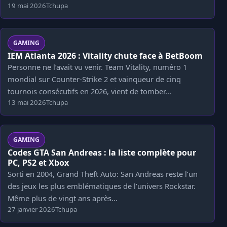
19 mai 2026
Tchupa
GAMING
IEM Atlanta 2026 : Vitality chute face à BetBoom
Personne ne l’avait vu venir. Team Vitality, numéro 1
mondial sur Counter-Strike 2 et vainqueur de cinq
tournois consécutifs en 2026, vient de tomber...
13 mai 2026
Tchupa
GAMING
Codes GTA San Andreas : la liste complète pour
PC, PS2 et Xbox
Sorti en 2004, Grand Theft Auto: San Andreas reste l’un
des jeux les plus emblématiques de l’univers Rockstar.
Même plus de vingt ans après...
27 janvier 2026
Tchupa