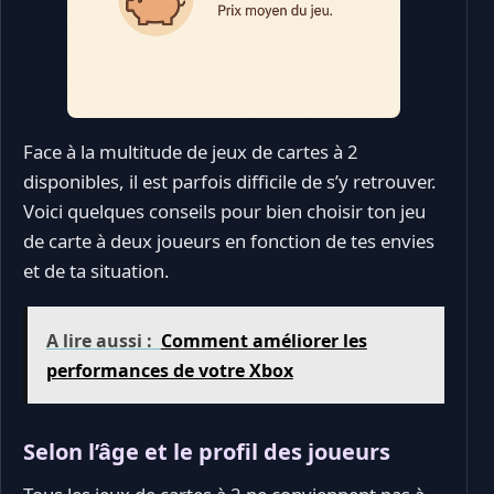
Face à la multitude de jeux de cartes à 2
disponibles, il est parfois difficile de s’y retrouver.
Voici quelques conseils pour bien choisir ton jeu
de carte à deux joueurs en fonction de tes envies
et de ta situation.
A lire aussi :
Comment améliorer les
performances de votre Xbox
Selon l’âge et le profil des joueurs