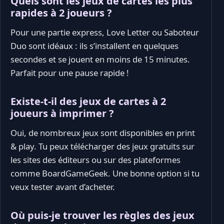
Quels sont les jeux de cartes les plus
rapides à 2 joueurs ?
Pour une partie express, Love Letter ou Saboteur
Duo sont idéaux : ils s’installent en quelques
secondes et se jouent en moins de 15 minutes.
Parfait pour une pause rapide !
Existe-t-il des jeux de cartes à 2
joueurs à imprimer ?
Oui, de nombreux jeux sont disponibles en print
& play. Tu peux télécharger des jeux gratuits sur
les sites des éditeurs ou sur des plateformes
comme BoardGameGeek. Une bonne option si tu
veux tester avant d’acheter.
Où puis-je trouver les règles des jeux