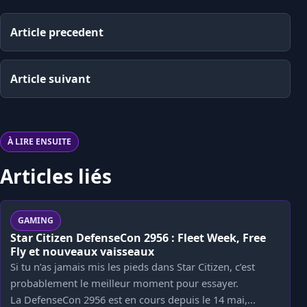
Article precedent
Article suivant
À LIRE ENSUITE
Articles liés
GAMING
Star Citizen DefenseCon 2956 : Fleet Week, Free
Fly et nouveaux vaisseaux
Si tu n’as jamais mis les pieds dans Star Citizen, c’est
probablement le meilleur moment pour essayer.
La DefenseCon 2956 est en cours depuis le 14 mai,...