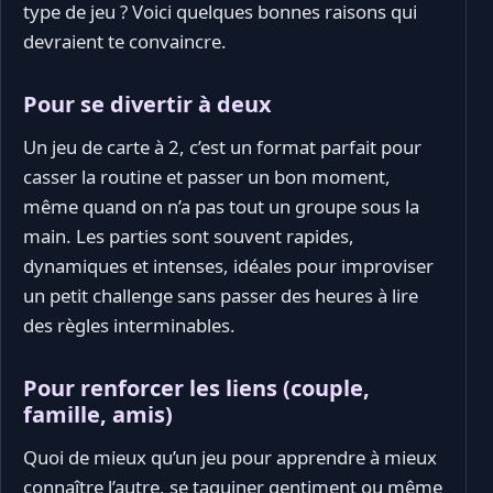
type de jeu ? Voici quelques bonnes raisons qui
devraient te convaincre.
Pour se divertir à deux
Un jeu de carte à 2, c’est un format parfait pour
casser la routine et passer un bon moment,
même quand on n’a pas tout un groupe sous la
main. Les parties sont souvent rapides,
dynamiques et intenses, idéales pour improviser
un petit challenge sans passer des heures à lire
des règles interminables.
Pour renforcer les liens (couple,
famille, amis)
Quoi de mieux qu’un jeu pour apprendre à mieux
connaître l’autre, se taquiner gentiment ou même