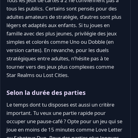
Tous les jeux de cartes à 2 ne conviennent pas à
tous les publics. Certains sont pensés pour des
adultes amateurs de stratégie, d’autres sont plus
légers et adaptés aux enfants. Si tu joues en
famille avec des plus jeunes, privilégie des jeux
simples et colorés comme Uno ou Dobble (en
version cartes). En revanche, pour les duels
stratégiques entre adultes, n’hésite pas à te
tourner vers des jeux plus complexes comme
Star Realms ou Lost Cities.
Selon la durée des parties
Le temps dont tu disposes est aussi un critère
important. Tu veux une partie rapide pour
occuper une pause-café ? Opte pour un jeu qui se
joue en moins de 15 minutes comme Love Letter
ou Saboteur Duo. Pour des parties plus longues