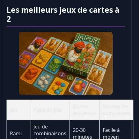
Les meilleurs jeux de cartes à
2
Durée
Niveau de
Jeu
Type de jeu
moyenne
complexité
Jeu de
20-30
Facile à
Rami
combinaisons
minutes
moyen