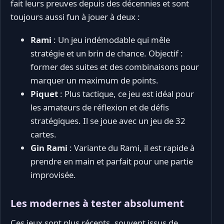
fait leurs preuves depuis des décennies et sont
toujours aussi fun à jouer à deux :
Rami
: Un jeu indémodable qui mêle
stratégie et un brin de chance. Objectif :
former des suites et des combinaisons pour
marquer un maximum de points.
Piquet
: Plus tactique, ce jeu est idéal pour
les amateurs de réflexion et de défis
stratégiques. Il se joue avec un jeu de 32
cartes.
Gin Rami
: Variante du Rami, il est rapide à
prendre en main et parfait pour une partie
improvisée.
Les modernes à tester absolument
Ces jeux sont plus récents, souvent issus de