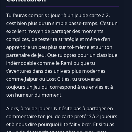
Tu l’auras compris : jouer à un jeu de carte à 2,
c’est bien plus qu’un simple passe-temps. C’est un
excellent moyen de partager des moments
complices, de tester ta stratégie et même d’en
apprendre un peu plus sur toi-même et sur ton
partenaire de jeu. Que tu optes pour un classique
indémodable comme le Rami ou que tu
t’aventures dans des univers plus modernes
comme Jaipur ou Lost Cities, tu trouveras
toujours un jeu qui correspond à tes envies et à
ton humeur du moment.
Alors, à toi de jouer ! N’hésite pas à partager en
commentaire ton jeu de carte préféré à 2 joueurs
et à nous dire pourquoi il te fait vibrer. Et si tu as