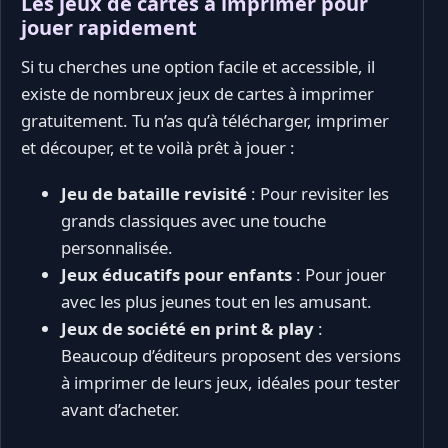
Les jeux de cartes à imprimer pour
jouer rapidement
Si tu cherches une option facile et accessible, il
existe de nombreux jeux de cartes à imprimer
gratuitement. Tu n’as qu’à télécharger, imprimer
et découper, et te voilà prêt à jouer :
Jeu de bataille revisité
: Pour revisiter les
grands classiques avec une touche
personnalisée.
Jeux éducatifs pour enfants
: Pour jouer
avec les plus jeunes tout en les amusant.
Jeux de société en print & play
:
Beaucoup d’éditeurs proposent des versions
à imprimer de leurs jeux, idéales pour tester
avant d’acheter.