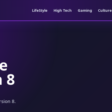
LifeStyle
High Tech
Gaming
Cultur
le
 8
sion 8.