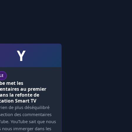
Y
LE
be met les
ntaires au premier
ans la refonte de
ication Smart TV
a rien de plus déséquilibré
 section des commentaires
Tube. YouTube sait que nous
s nous immerger dans les