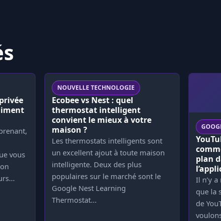
és
NOUVELLE TECHNOLOGIE
privée
Ecobee vs Nest : quel
aiment
thermostat intelligent
convient le mieux à votre
GOOG
maison ?
rprenant,
YouTu
Les thermostats intelligents sont
comme
un excellent ajout à toute maison
ue vous
plan d
intelligente. Deux des plus
ion
l’appl
populaires sur le marché sont le
rs...
Il n’y 
Google Nest Learning
que la
Thermostat...
de You
voulon