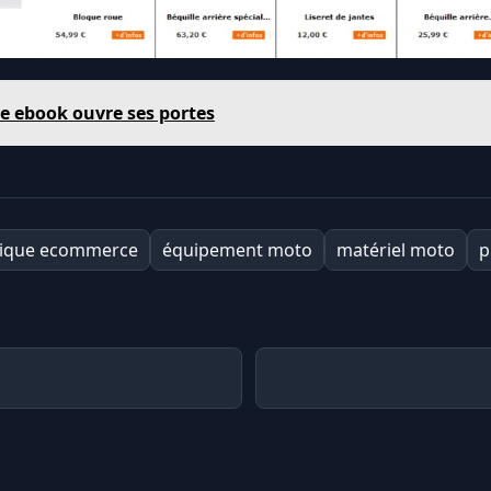
e ebook ouvre ses portes
ique ecommerce
équipement moto
matériel moto
p