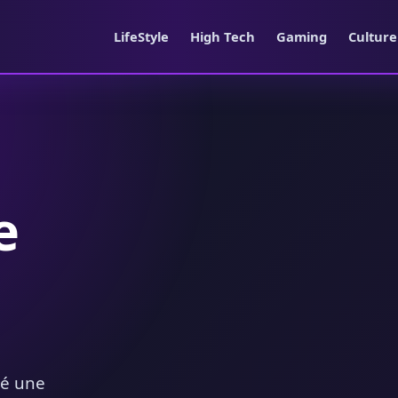
LifeStyle
High Tech
Gaming
Cultur
e
té une