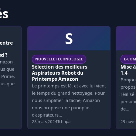
és
S
 entre
d ?
NOUVELLE TECHNOLOGIE
E-CO
Amazon
Sélection des meilleurs
Mise à
ous que
Aspirateurs Robot du
1.4
 Prime,
Printemps Amazon
Bonjour
lus que
Le printemps est là, et avec lui vient
propose
le temps du grand nettoyage. Pour
réalisé
nous simplifier la tâche, Amazon
personn
nous propose une panoplie
de...
d’aspirateurs...
23 mars 2024
Tchupa
29 nov