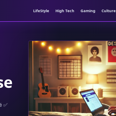
LifeStyle
High Tech
Gaming
Cultur
se
é ✅