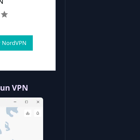
N
ur NordVPN
 un VPN