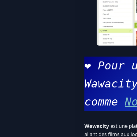
❤️ 
Pour u
Wawacity
comme 
N
Wawacity
est une pla
allant des films aux lo