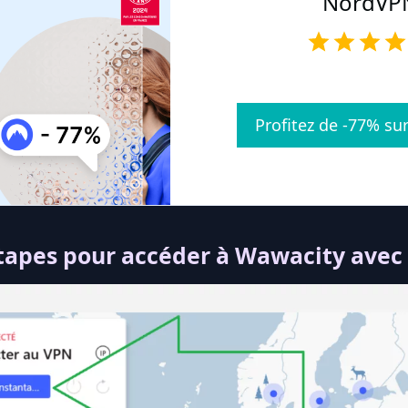
NordVP
Profitez de -77% s
étapes pour accéder à Wawacity avec