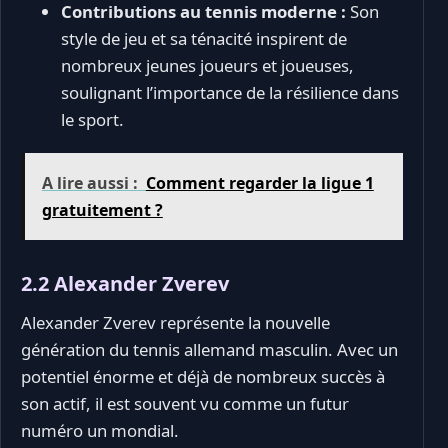
Contributions au tennis moderne :
Son
style de jeu et sa ténacité inspirent de
nombreux jeunes joueurs et joueuses,
soulignant l’importance de la résilience dans
le sport.
A lire aussi :
Comment regarder la ligue 1
gratuitement ?
2.2 Alexander Zverev
Alexander Zverev représente la nouvelle
génération du tennis allemand masculin. Avec un
potentiel énorme et déjà de nombreux succès à
son actif, il est souvent vu comme un futur
numéro un mondial.