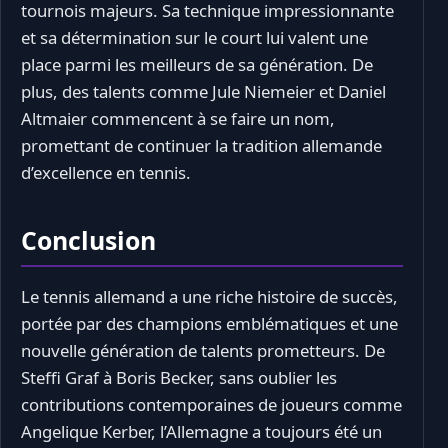
tournois majeurs. Sa technique impressionnante
et sa détermination sur le court lui valent une
place parmi les meilleurs de sa génération. De
plus, des talents comme Jule Niemeier et Daniel
Altmaier commencent à se faire un nom,
promettant de continuer la tradition allemande
d’excellence en tennis.
Conclusion
Le tennis allemand a une riche histoire de succès,
portée par des champions emblématiques et une
nouvelle génération de talents prometteurs. De
Steffi Graf à Boris Becker, sans oublier les
contributions contemporaines de joueurs comme
Angelique Kerber, l’Allemagne a toujours été un