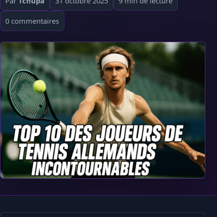
Par
Tchupa
31 octobre 2025
9 min de lecture
0 commentaires