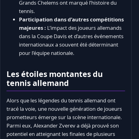
Grands Chelems ont marqué l’histoire du
tennis.
Participation dans d’autres compétitions
majeures :
L’impact des joueurs allemands
dans la Coupe Davis et d’autres événements
internationaux a souvent été déterminant
pour l’équipe nationale.
Les étoiles montantes du
tennis allemand
Alors que les légendes du tennis allemand ont
tracé la voie, une nouvelle génération de joueurs
prometteurs émerge sur la scène internationale.
Parmi eux, Alexander Zverev a déjà prouvé son
potentiel en atteignant les finales de plusieurs