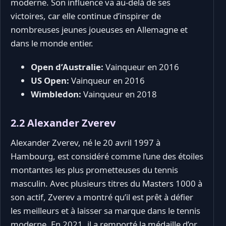
moderne. Son influence va au-delà de ses
victoires, car elle continue d’inspirer de
nombreuses jeunes joueuses en Allemagne et
dans le monde entier.
Open d’Australie:
Vainqueur en 2016
US Open:
Vainqueur en 2016
Wimbledon:
Vainqueur en 2018
2.2 Alexander Zverev
Alexander Zverev, né le 20 avril 1997 à
Hambourg, est considéré comme l’une des étoiles
montantes les plus prometteuses du tennis
masculin. Avec plusieurs titres du Masters 1000 à
son actif, Zverev a montré qu’il est prêt à défier
les meilleurs et à laisser sa marque dans le tennis
moderne. En 2021, il a remporté la médaille d’or