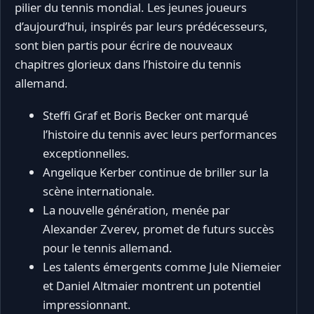
pilier du tennis mondial. Les jeunes joueurs
d’aujourd’hui, inspirés par leurs prédécesseurs,
sont bien partis pour écrire de nouveaux
chapitres glorieux dans l’histoire du tennis
allemand.
Steffi Graf et Boris Becker ont marqué
l’histoire du tennis avec leurs performances
exceptionnelles.
Angelique Kerber continue de briller sur la
scène internationale.
La nouvelle génération, menée par
Alexander Zverev, promet de futurs succès
pour le tennis allemand.
Les talents émergents comme Jule Niemeier
et Daniel Altmaier montrent un potentiel
impressionnant.