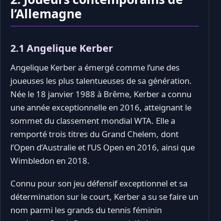
l’Allemagne
2.1 Angelique Kerber
Angelique Kerber a émergé comme l’une des
joueuses les plus talentueuses de sa génération.
Née le 18 janvier 1988 à Brême, Kerber a connu
une année exceptionnelle en 2016, atteignant le
sommet du classement mondial WTA. Elle a
remporté trois titres du Grand Chelem, dont
l’Open d’Australie et l’US Open en 2016, ainsi que
Wimbledon en 2018.
Connu pour son jeu défensif exceptionnel et sa
détermination sur le court, Kerber a su se faire un
nom parmi les grands du tennis féminin