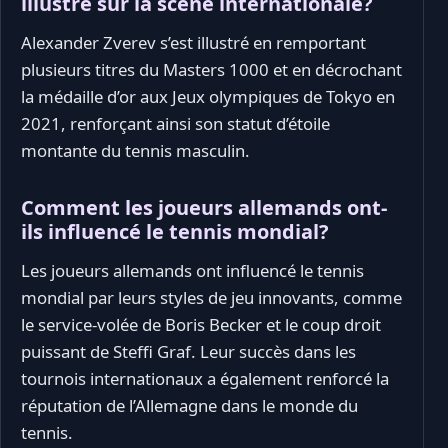
illustré sur la scène internationale?
Alexander Zverev s’est illustré en remportant
plusieurs titres du Masters 1000 et en décrochant
la médaille d’or aux Jeux olympiques de Tokyo en
2021, renforçant ainsi son statut d’étoile
montante du tennis masculin.
Comment les joueurs allemands ont-
ils influencé le tennis mondial?
Les joueurs allemands ont influencé le tennis
mondial par leurs styles de jeu innovants, comme
le service-volée de Boris Becker et le coup droit
puissant de Steffi Graf. Leur succès dans les
tournois internationaux a également renforcé la
réputation de l’Allemagne dans le monde du
tennis.