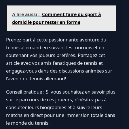
A lire aussi :
Comment faire du sport à
domicile pour rester en forme
Prenez part à cette passionnante aventure du
tennis allemand en suivant les tournois et en
soutenant vos joueurs préférés. Partagez cet
article avec vos amis fanatiques de tennis et
engagez-vous dans des discussions animées sur
l’avenir du tennis allemand!
Conseil pratique : Si vous souhaitez en savoir plus
sur le parcours de ces joueurs, n’hésitez pas à
consulter leurs biographies et à suivre leurs
matchs en direct pour une immersion totale dans
le monde du tennis.