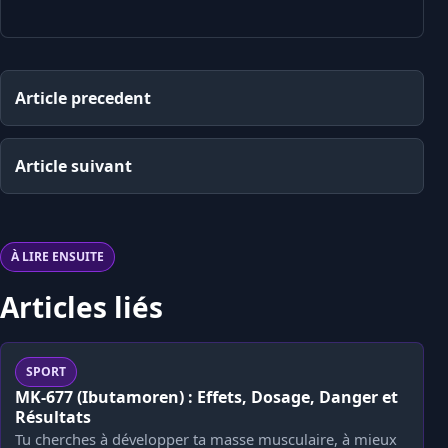
Article precedent
Article suivant
À LIRE ENSUITE
Articles liés
SPORT
MK-677 (Ibutamoren) : Effets, Dosage, Danger et
Résultats
Tu cherches à développer ta masse musculaire, à mieux