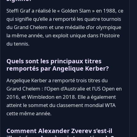
Steffi Graf a réalisé le « Golden Slam » en 1988, ce
qui signifie qu’elle a remporté les quatre tournois
du Grand Chelem et une médaille d’or olympique
la même année, un exploit unique dans l’histoire
du tennis.
Quels sont les principaux titres
remportés par Angelique Kerber?
Angelique Kerber a remporté trois titres du
Grand Chelem : l’Open d’Australie et l’US Open en
2016, et Wimbledon en 2018. Elle a également
atteint le sommet du classement mondial WTA
cette même année.
Comment Alexander Zverev s’est-il