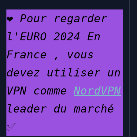
❤️ 
Pour regarder 
l'EURO 2024 En 
France , vous 
devez utiliser un 
VPN comme 
NordVPN
leader du marché
✅