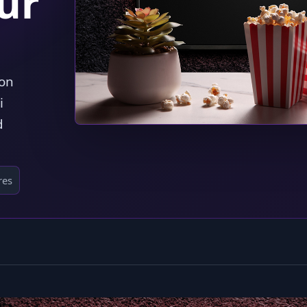
our
son
i
d
res