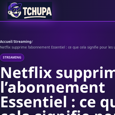
Aller au contenu
Accueil
/
Streaming
/
Netflix supprime l’abonnement Essentiel : ce que cela signifie pour les u
STREAMING
Netflix suppri
l’abonnement
Essentiel : ce q