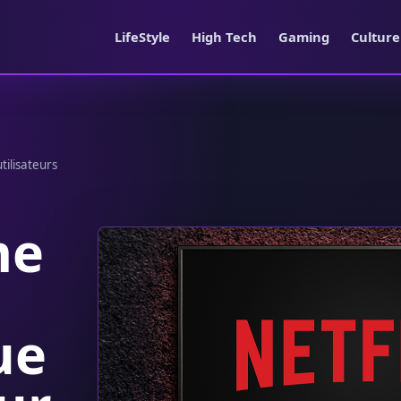
LifeStyle
High Tech
Gaming
Cultur
tilisateurs
me
ue