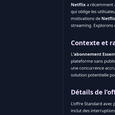
Netflix
a récemment a
qui oblige les utilisat
motivations de
Netfli
streaming. Explorons c
Contexte et 
L
‘abonnement Essenti
plateforme sans public
une concurrence accr
solution potentielle po
Détails de l’o
L’offre Standard avec 
inclut des interruptio