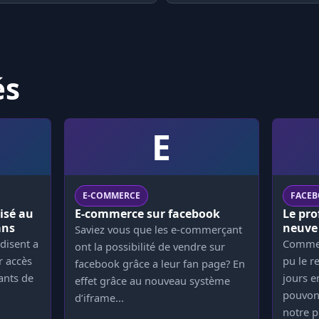
és
E
E-COMMERCE
FACE
isé au
E-commerce sur facebook
Le pro
ans
neuve
Saviez vous que les e-commerçant
rdisent a
Comme 
ont la possibilité de vendre sur
 accès
pu le r
facebook grâce a leur fan page? En
ants de
jours e
effet grâce au nouveau système
pouvon
d’iframe...
notre p