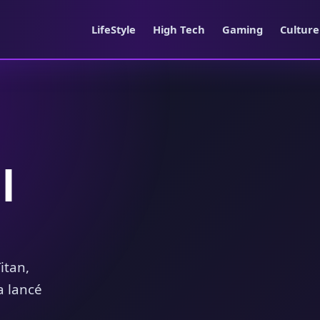
LifeStyle
High Tech
Gaming
Cultur
l
itan,
a lancé