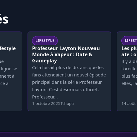
és
LIFESTYLE
LIFES
festyle
Professeur Layton Nouveau
Les p
Monde à Vapeur : Date &
ate : 
Gameplay
ue
Il y a 
Cela faisait plus de dix ans que les
 ligne se
l’oreil
fans attendaient un nouvel épisode
nnent à
plus fa
principal dans la série Professeur
âce à
elles, l
Layton. C’est désormais officiel :
Professeur...
1 octobre 2025
Tchupa
14 août