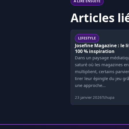
À LIRE ENSUITE
Articles li
LIFESTYLE
Josefine Magazine : le li
100 % inspiration
Dans un paysage médiatiq
saturé où les magazines en
multiplient, certains parvie
tirer leur épingle du jeu gr
une approche...
23 janvier 2026
Tchupa