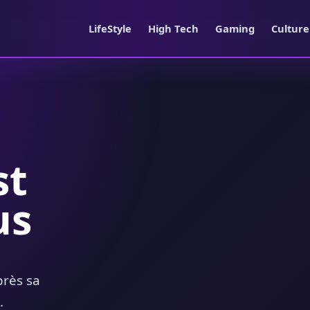
LifeStyle
High Tech
Gaming
Cultur
st
us
rès sa
.