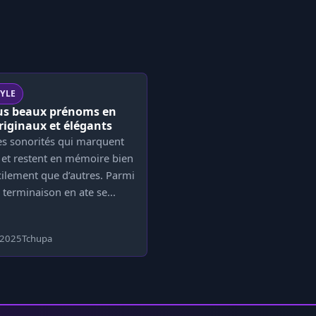
TYLE
lus beaux prénoms en
originaux et élégants
des sonorités qui marquent
le et restent en mémoire bien
cilement que d’autres. Parmi
a terminaison en ate se...
 2025
Tchupa