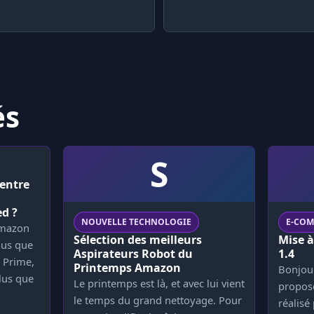
és
S
 entre
d ?
NOUVELLE TECHNOLOGIE
E-CO
Amazon
Sélection des meilleurs
Mise à
ous que
Aspirateurs Robot du
1.4
 Prime,
Printemps Amazon
Bonjour
lus que
Le printemps est là, et avec lui vient
propose
le temps du grand nettoyage. Pour
réalisé