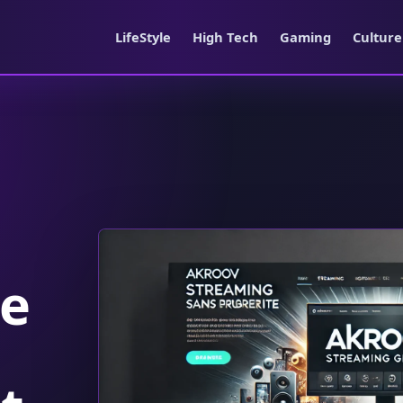
LifeStyle
High Tech
Gaming
Cultur
de