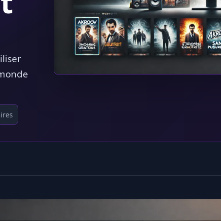
t
liser
 monde
ires