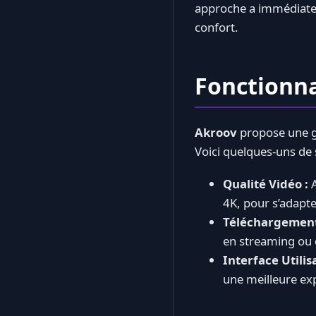
approche a immédiateme
confort.
Fonctionna
Akroov
propose une g
Voici quelques-uns de s
Qualité Vidéo :
A
4K, pour s’adapte
Téléchargement 
en streaming ou d
Interface Utilis
une meilleure exp