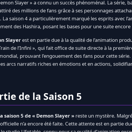
Demon Slayer » a connu un succès phénoménal. La série, b
tiré des millions de fans grâce à ses personnages attacha
 La saison 4 a particulièrement marqué les esprits avec l’ar
ement des Hashira, posant les bases pour une suite encore 
n Slayer
est en partie due à la qualité de l’animation produ
rain de l’Infini », qui fait office de suite directe à la premiè
mondial, prouvant l’engouement des fans pour cette série. 
es arcs narratifs riches en émotions et en actions, solidifi
tie de la Saison 5
la saison 5 de « Demon Slayer »
reste un mystère. Malgré
ficielle n’a encore été faite. Cette attente est en partie du
 le studio Ufotable, connu pour sa qualité d’animation exce