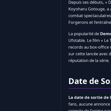
Depuis ses débuts, « 
Koyoharu Gotouge, a at
combat spectaculaires.
Forgerons et l’entraîn
La popularité de
Demo
Ufotable. Le film « Le T
records au box-office 
sur cette lancée avec d
réputation de la série.
Date de Sor
La date de sortie de 
fans, aucune annonce of
soignée de l’anime par