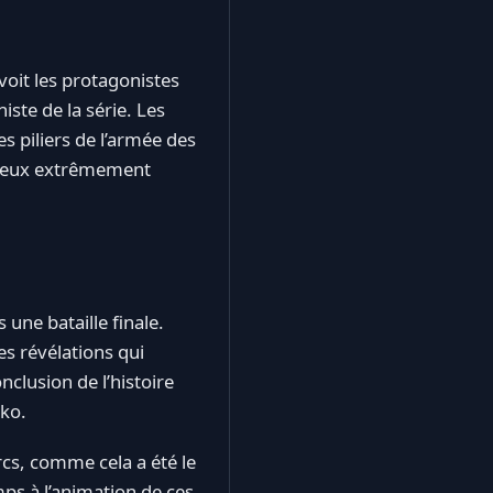
 voit les protagonistes
ste de la série. Les
s piliers de l’armée des
njeux extrêmement
 une bataille finale.
es révélations qui
nclusion de l’histoire
uko.
rcs, comme cela a été le
mps à l’animation de ces