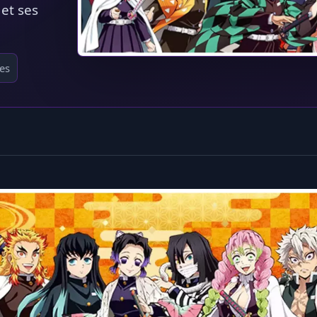
et ses
es