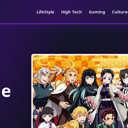
LifeStyle
High Tech
Gaming
Cultur
ue