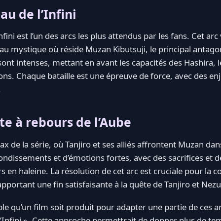
au de l’Infini
nfini est l’un des arcs les plus attendus par les fans. Cet arc
au mystique où réside Muzan Kibutsuji, le principal antagoni
ont intenses, mettant en avant les capacités des Hashira, le
s. Chaque bataille est une épreuve de force, avec des e
.
te à rebours de l’Aube
x de la série, où Tanjiro et ses alliés affrontent Muzan dans
bondissements et d’émotions fortes, avec des sacrifices et d
s en haleine. La résolution de cet arc est cruciale pour la co
pportant une fin satisfaisante à la quête de Tanjiro et Nez
ble qu’un film soit produit pour adapter une partie de ces a
 l’Infini ». Cette approche permettrait de donner plus de te