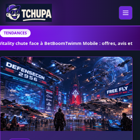
Aller au contenu
Ouvrir 
TENDANCES
ity chute face à BetBoom
Twimm Mobile : offres, avis et réseau 